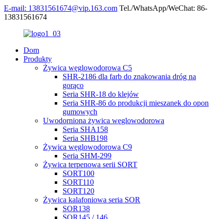
E-mail: 13831561674@vip.163.com
Tel./WhatsApp/WeChat: 86-
13831561674
Dom
Produkty
Żywica węglowodorowa C5
SHR-2186 dla farb do znakowania dróg na
gorąco
Seria SHR-18 do klejów
Seria SHR-86 do produkcji mieszanek do opon
gumowych
Uwodorniona żywica węglowodorowa
Seria SHA158
Seria SHB198
Żywica węglowodorowa C9
Seria SHM-299
Żywica terpenowa serii SORT
SORT100
SORT110
SORT120
Żywica kalafoniowa seria SOR
SOR138
SOR145 / 146